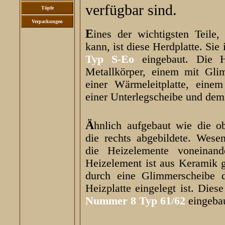
verfügbar sind.
Töpfe
Verpackungen
Eines der wichtigsten Teile, die man nicht mehr kaufen
kann, ist diese Herdplatte. Sie 
Typ S-Eo
eingebaut. Die H
Metallkörper, einem mit Glim
einer Wärmeleitplatte, eine
einer Unterlegscheibe und dem
Ähnlich aufgebaut wie die oben abgebildete Herplatte ist
die rechts abgebildete. Wesen
die Heizelemente voneinand
Heizelement ist aus Keramik ge
durch eine Glimmerscheibe d
Heizplatte eingelegt ist. Dies
Nummer 8 Typ 61/62
eingebau