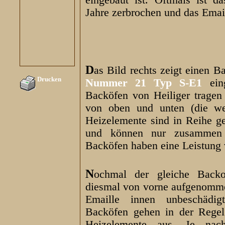
eingebaut ist. Oftmals ist d
Jahre zerbrochen und das Email
Das Bild rechts zeigt einen 
Drucken
Nummer 21 Typ S-E1
eing
Backöfen von Heiliger tragen
von oben und unten (die we
Heizelemente sind in Reihe ges
und können nur zusammen e
Backöfen haben eine Leistung 
Nochmal der gleiche Backofen wie im vorigen Bild,
diesmal von vorne aufgenommen
Emaille innen unbeschädig
Backöfen gehen in der Regel
Heizelemente aus. Je nac