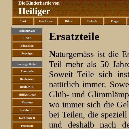
Die Kinderherde von
Heiliger
Start
Geschichte
Bilder
Technik
Fragen
Bildauswahl
Ersatzteile
Herde
Bügeleisen
Naturgemäss ist die Ersatzteilversorgung bei Geräten die zum
Sonstiges
Teil mehr als 50 Jahr
Sonstige Bilder
Soweit Teile sich ins
Ersatzteile
Herdeinsatz
natürlich immer. Sowei
Heiliger PC
Glüh- und Glimmlämpch
Heiliger Logo
wo immer sich die Geleg
Kataloge
Kochbuch I
bei Teilen, die speziel
Kochbuch II
und deshalb nach d
Prospekte