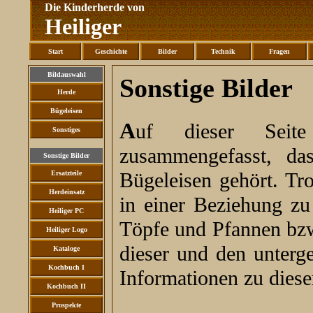
Die Kinderherde von
Heiliger
Start
Geschichte
Bilder
Technik
Fragen
Bildauswahl
Sonstige Bilder
Herde
Bügeleisen
Auf dieser Seite haben wir alles Bildmaterial
Sonstiges
zusammengefasst, da
Sonstige Bilder
Bügeleisen gehört. Tr
Ersatzteile
Herdeinsatz
in einer Beziehung z
Heiliger PC
Töpfe und Pfannen bz
Heiliger Logo
dieser und den unterg
Kataloge
Kochbuch I
Informationen zu diese
Kochbuch II
Prospekte